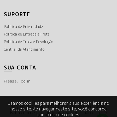
SUPORTE
Política de Privacidade
Política de Entrega e Frete
Política de Troca e Devolução
Central de Atendimento
SUA CONTA
Please,
log in
Usamos cookies para melhorar a sua experiência no
© Viva Vita Vino | Todos os direitos reservados.
nosso site. Ao navegar neste site, você concorda
Beba com responsabilidade. Se beber não dirija. A
com o uso de cookies.