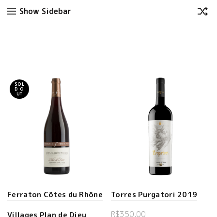
Show Sidebar
SOL
D O
UT
Ferraton Côtes du Rhône
Torres Purgatori 2019
R$
350,00
Villages Plan de Dieu