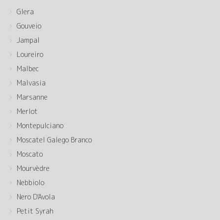
Glera
Gouveio
Jampal
Loureiro
Malbec
Malvasia
Marsanne
Merlot
Montepulciano
Moscatel Galego Branco
Moscato
Mourvèdre
Nebbiolo
Nero D'Avola
Petit Syrah