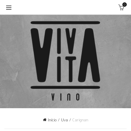
0
Início
Uva
Carignan