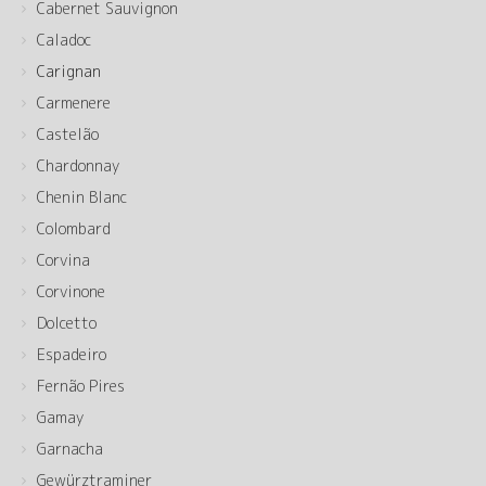
Cabernet Sauvignon
Caladoc
Carignan
Carmenere
Castelão
Chardonnay
Chenin Blanc
Colombard
Corvina
Corvinone
Dolcetto
Espadeiro
Fernão Pires
Gamay
Garnacha
Gewürztraminer