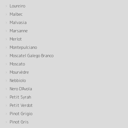
Loureiro
Malbec
Malvasia
Marsanne
Merlot
Montepulciano
Moscatel Galego Branco
Moscato
Mourvèdre
Nebbiolo
Nero D'Avola
Petit Syrah
Petit Verdot
Pinot Grigio
Pinot Gris