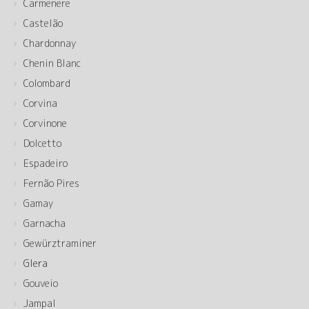
Carmenere
Castelão
Chardonnay
Chenin Blanc
Colombard
Corvina
Corvinone
Dolcetto
Espadeiro
Fernão Pires
Gamay
Garnacha
Gewürztraminer
Glera
Gouveio
Jampal