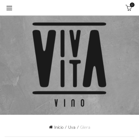
0
Início
Uva
Glera