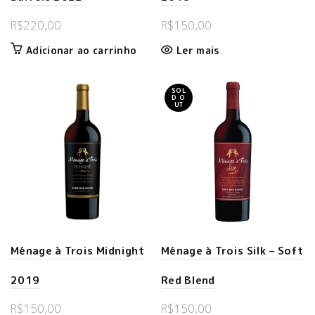
R$
220,00
R$
150,00
Adicionar ao carrinho
Ler mais
SOL
D O
UT
Ménage à Trois Midnight
Ménage à Trois Silk – Soft
2019
Red Blend
R$
150,00
R$
150,00