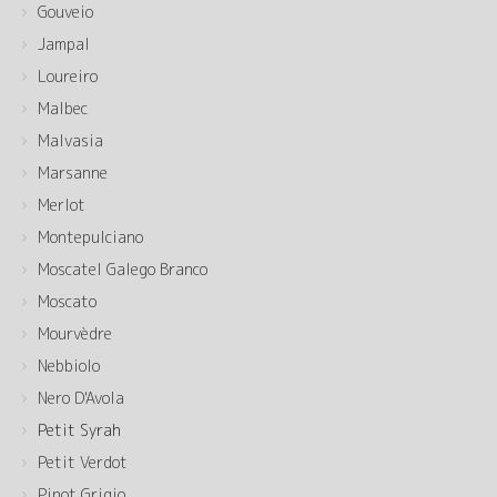
Gouveio
Jampal
Loureiro
Malbec
Malvasia
Marsanne
Merlot
Montepulciano
Moscatel Galego Branco
Moscato
Mourvèdre
Nebbiolo
Nero D'Avola
Petit Syrah
Petit Verdot
Pinot Grigio