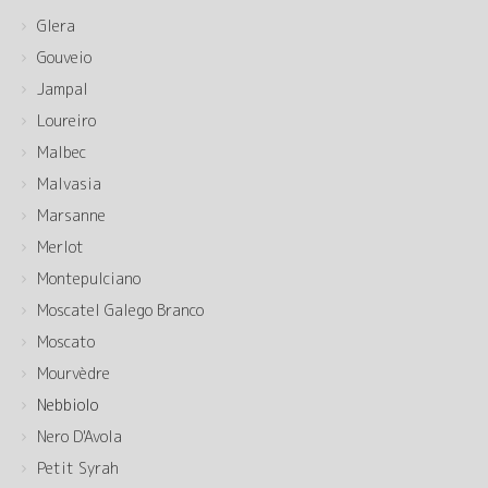
Glera
Gouveio
Jampal
Loureiro
Malbec
Malvasia
Marsanne
Merlot
Montepulciano
Moscatel Galego Branco
Moscato
Mourvèdre
Nebbiolo
Nero D'Avola
Petit Syrah