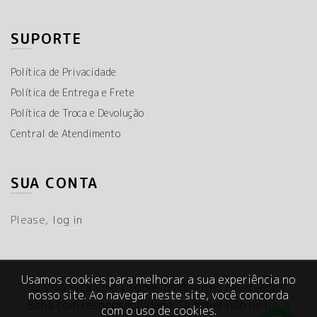
SUPORTE
Política de Privacidade
Política de Entrega e Frete
Política de Troca e Devolução
Central de Atendimento
SUA CONTA
Please,
log in
Usamos cookies para melhorar a sua experiência no
© Viva Vita Vino | Todos os direitos reservados.
nosso site. Ao navegar neste site, você concorda
Beba com responsabilidade. Se beber não dirija. A
com o uso de cookies.