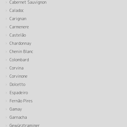
Cabernet Sauvignon
Caladoc
Carignan
Carmenere
Castelão
Chardonnay
Chenin Blanc
Colombard
Corvina
Corvinone
Dolcetto
Espadeiro
Fernão Pires
Gamay
Garnacha
Gewürztraminer