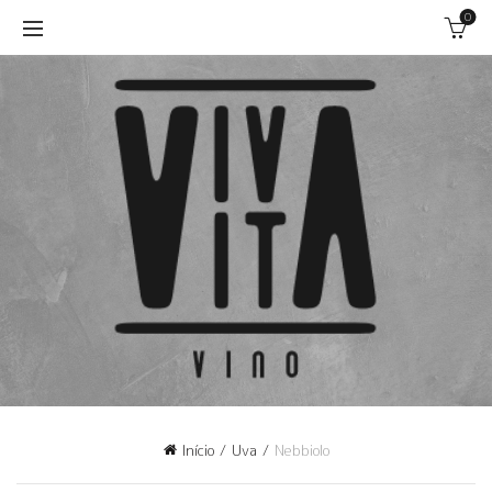
0
Início
Uva
Nebbiolo