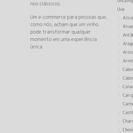
Uncateg
nos clássicos.
Uva
Um e-commerce para pessoas que,
Alica
como nós, acham que um vinho
Alva
pode transformar qualquer
Antã
momento em uma experiência
Arag
única.
Arin
Arin
Cabe
Cabe
Cala
Cari
Carm
Cast
Char
Chen