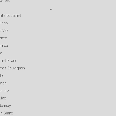
orized
nte Bouschet
rinho
o Vaz
onez
arnoa
to
rnet Franc
rnet Sauvignon
doc
gnan
enere
elão
donnay
in Blanc