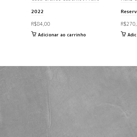
2022
Reserv
R$
84,00
R$
270
Adicionar ao carrinho
Adic