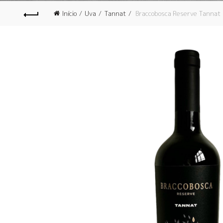
Início
Uva
Tannat
Braccobosca Reserve Tannat