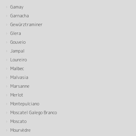
Gamay
Garnacha
Gewürztraminer
Glera
Gouveio
Jampal
Loureiro
Malbec
Malvasia
Marsanne
Merlot
Montepulciano
Moscatel Galego Branco
Moscato
Mourvèdre