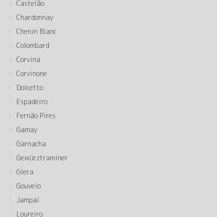
Castelão
Chardonnay
Chenin Blanc
Colombard
Corvina
Corvinone
Dolcetto
Espadeiro
Fernão Pires
Gamay
Garnacha
Gewürztraminer
Glera
Gouveio
Jampal
Loureiro