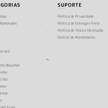
EGORIAS
SUPORTE
iday
Política de Privacidade
 Namorados
Política de Entrega e Frete
t
Política de Troca e Devolução
Central de Atendimento
orized
nte Bouschet
rinho
o Vaz
onez
arnoa
to
rnet Franc