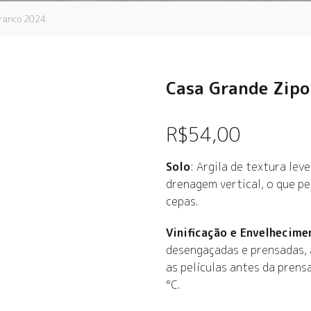
Branco 2024
Casa Grande Zipo
R$
54,00
Solo
: Argila de textura le
drenagem vertical, o que p
cepas.
Vinificação e Envelhecime
desengaçadas e prensadas,
as películas antes da pren
°C.