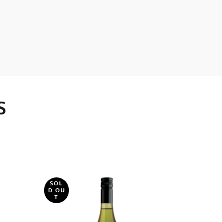
S
SOL
D OU
T