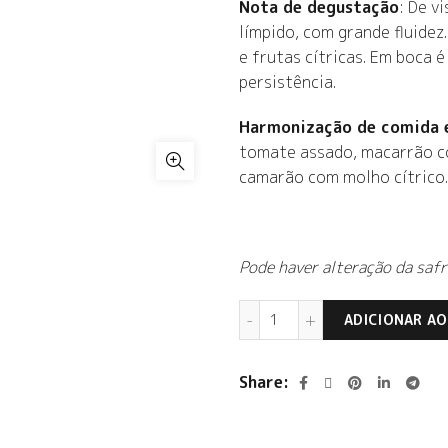
Nota de degustação
: De v
límpido, com grande fluidez
e frutas cítricas. Em boca 
persistência.
Harmonização de comida 
tomate assado, macarrão co
camarão com molho cítrico.
Pode haver alteração da safr
Casa Grande Zipolo Bra
ADICIONAR A
Share