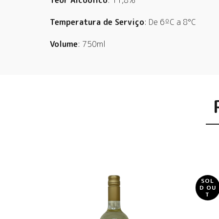
Teor Alcoólico
: 11,8%
Temperatura de Serviço
: De 6ºC a 8°C
Volume
: 750ml
SOL
D OU
T