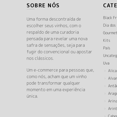
SOBRE NÓS
CAT
Black Fr
Uma forma descontraída de
escolher seus vinhos, com o
Dia dos
respaldo de uma curadoria
Gourme
pensada para revelar uma nova
Kits
safra de sensações, seja para
País
fugir do convencional ou apostar
Uncateg
nos clássicos.
Uva
Um e-commerce para pessoas que,
Alica
como nós, acham que um vinho
Alva
pode transformar qualquer
Antã
momento em uma experiência
Arag
única.
Arin
Arin
Cabe