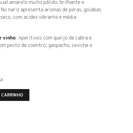
isual amarelo muito pálido, brilhante e
. No nariz apresenta aromas de peras, goiabas
é seco, com acidez vibrante e média
e vinho
: Aperitivos com queijo de cabra e
m pesto de coentro, gaspacho, ceviche e
a.
nco 2024 quantidade
O CARRINHO