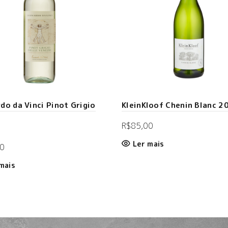
do da Vinci Pinot Grigio
KleinKloof Chenin Blanc 2
R$
85,00
Ler mais
0
mais