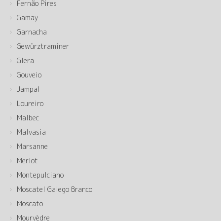
Fernão Pires
Gamay
Garnacha
Gewürztraminer
Glera
Gouveio
Jampal
Loureiro
Malbec
Malvasia
Marsanne
Merlot
Montepulciano
Moscatel Galego Branco
Moscato
Mourvèdre