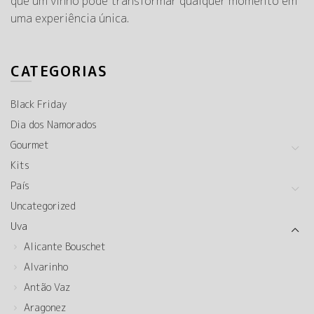
que um vinho pode transformar qualquer momento em
uma experiência única.
CATEGORIAS
Black Friday
Dia dos Namorados
Gourmet
Kits
País
Uncategorized
Uva
Alicante Bouschet
Alvarinho
Antão Vaz
Aragonez