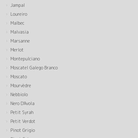
Jampal
Loureiro
Malbec
Malvasia
Marsanne
Merlot
Montepulciano
Moscatel Galego Branco
Moscato
Mourvèdre
Nebbiolo
Nero D'Avola
Petit Syrah
Petit Verdot
Pinot Grigio