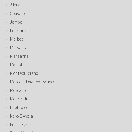
Glera
Gouveio
Jampal
Loureiro
Malbec
Malvasia
Marsanne
Merlot
Montepulciano
Moscatel Galego Branco
Moscato
Mourvèdre
Nebbiolo
Nero D'Avola
Petit Syrah