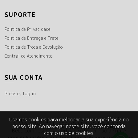
SUPORTE
Política de Privacidade
Política de Entrega e Frete
Política de Troca e Devolução
Central de Atendimento
SUA CONTA
Please,
log in
Usamos cookies para melhorar a sua experiência no
© Viva Vita Vino | Todos os direitos reservados.
nosso site. Ao navegar neste site, você concorda
Beba com responsabilidade. Se beber não dirija. A
com o uso de cookies.