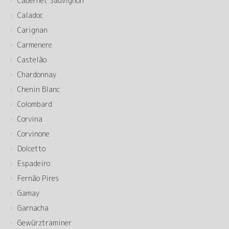
Cabernet Sauvignon
Caladoc
Carignan
Carmenere
Castelão
Chardonnay
Chenin Blanc
Colombard
Corvina
Corvinone
Dolcetto
Espadeiro
Fernão Pires
Gamay
Garnacha
Gewürztraminer