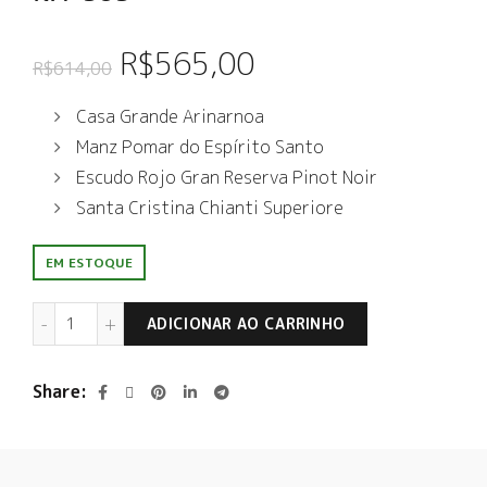
O
O
R$
565,00
R$
614,00
preço
preço
Casa Grande Arinarnoa
Manz Pomar do Espírito Santo
original
atual
Escudo Rojo Gran Reserva Pinot Noir
era:
é:
Santa Cristina Chianti Superiore
R$614,00.
R$565,00.
EM ESTOQUE
KIT 565 quantidade
ADICIONAR AO CARRINHO
Share