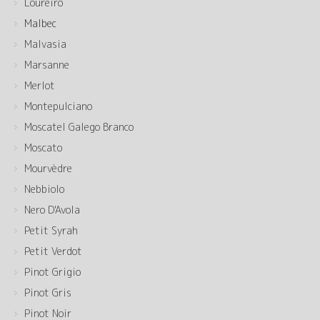
Loureiro
Malbec
Malvasia
Marsanne
Merlot
Montepulciano
Moscatel Galego Branco
Moscato
Mourvèdre
Nebbiolo
Nero D'Avola
Petit Syrah
Petit Verdot
Pinot Grigio
Pinot Gris
Pinot Noir