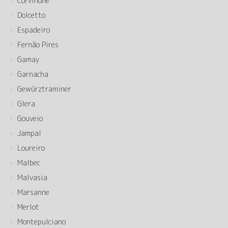
Corvinone
Dolcetto
Espadeiro
Fernão Pires
Gamay
Garnacha
Gewürztraminer
Glera
Gouveio
Jampal
Loureiro
Malbec
Malvasia
Marsanne
Merlot
Montepulciano