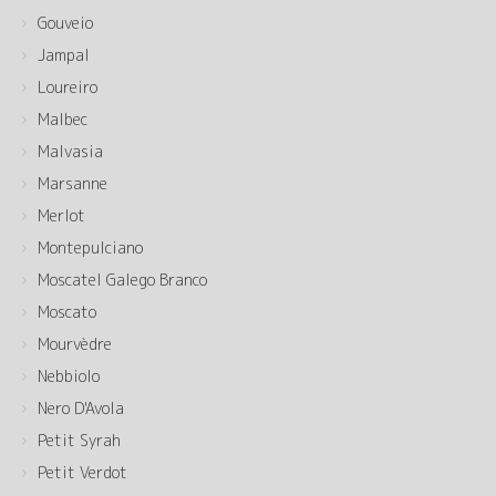
Gouveio
Jampal
Loureiro
Malbec
Malvasia
Marsanne
Merlot
Montepulciano
Moscatel Galego Branco
Moscato
Mourvèdre
Nebbiolo
Nero D'Avola
Petit Syrah
Petit Verdot