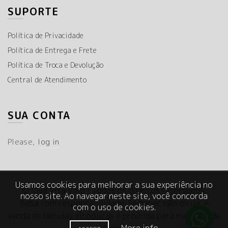
SUPORTE
Política de Privacidade
Política de Entrega e Frete
Política de Troca e Devolução
Central de Atendimento
SUA CONTA
Please,
log in
Usamos cookies para melhorar a sua experiência no
© Viva Vita Vino | Todos os direitos reservados.
nosso site. Ao navegar neste site, você concorda
Beba com responsabilidade. Se beber não dirija. A
com o uso de cookies.
venda de bebidas alcoólicas é proibida para menores de