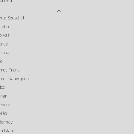
orized
nte Bouschet
rinho
o Vaz
onez
arnoa
to
rnet Franc
rnet Sauvignon
doc
gnan
enere
elão
donnay
in Blanc