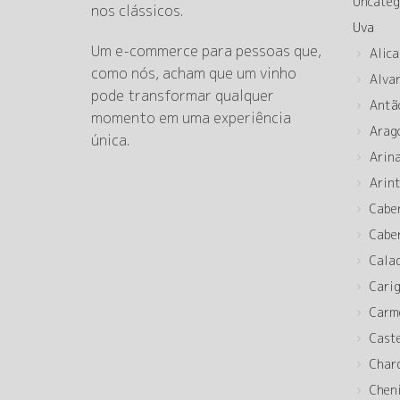
Uncateg
nos clássicos.
Uva
Um e-commerce para pessoas que,
Alica
como nós, acham que um vinho
Alva
pode transformar qualquer
Antã
momento em uma experiência
Arag
única.
Arin
Arin
Cabe
Cabe
Cala
Cari
Carm
Cast
Char
Chen