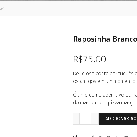
024
Raposinha Branc
R$
75,00
Delicioso corte português d
os amigos em um momento d
Ótimo como aperitivo ou na
do mar ou com pizza marghe
Raposinha Branco 2024 
ADICIONAR A