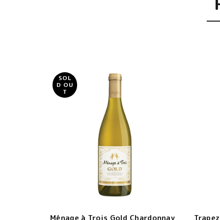
SOL
D OU
T
Ménage à Trois Gold Chardonnay
Trapez