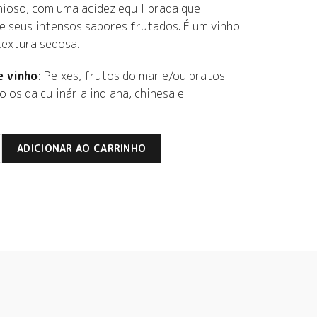
onioso, com uma acidez equilibrada que
 seus intensos sabores frutados. É um vinho
extura sedosa.
e vinho
: Peixes, frutos do mar e/ou pratos
 os da culinária indiana, chinesa e
a Balbo Signature Torrontés quantidade
ADICIONAR AO CARRINHO