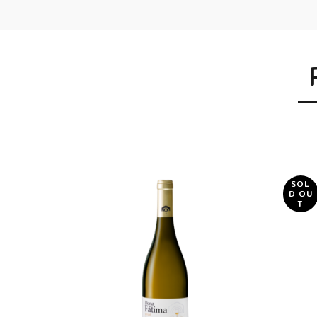
SOL
D OU
T