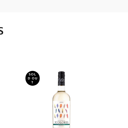
S
SOL
D OU
T