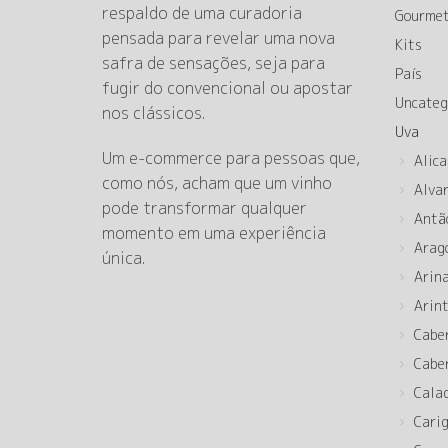
respaldo de uma curadoria
Gourme
pensada para revelar uma nova
Kits
safra de sensações, seja para
País
fugir do convencional ou apostar
Uncateg
nos clássicos.
Uva
Um e-commerce para pessoas que,
Alica
como nós, acham que um vinho
Alva
pode transformar qualquer
Antã
momento em uma experiência
Arag
única.
Arin
Arin
Cabe
Cabe
Cala
Cari