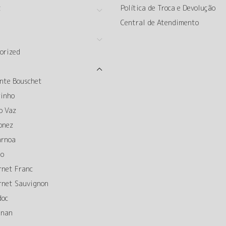
t
Política de Troca e Devolução
Central de Atendimento
orized
nte Bouschet
rinho
o Vaz
onez
arnoa
to
rnet Franc
rnet Sauvignon
doc
gnan