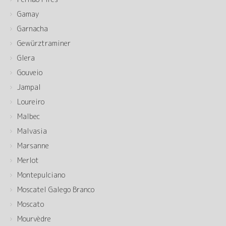
Gamay
Garnacha
Gewürztraminer
Glera
Gouveio
Jampal
Loureiro
Malbec
Malvasia
Marsanne
Merlot
Montepulciano
Moscatel Galego Branco
Moscato
Mourvèdre