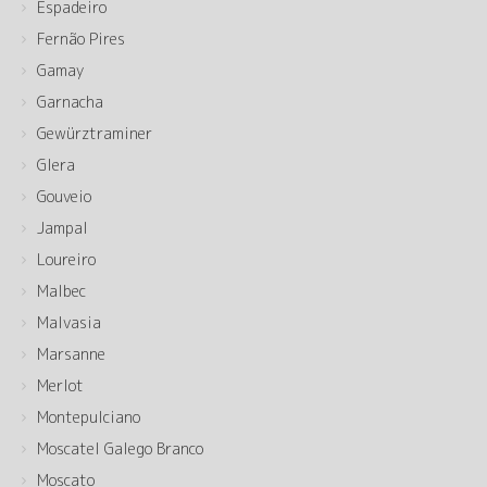
Espadeiro
Fernão Pires
Gamay
Garnacha
Gewürztraminer
Glera
Gouveio
Jampal
Loureiro
Malbec
Malvasia
Marsanne
Merlot
Montepulciano
Moscatel Galego Branco
Moscato