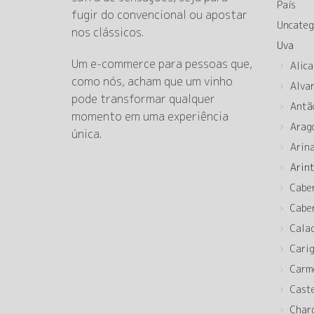
País
fugir do convencional ou apostar
Uncateg
nos clássicos.
Uva
Um e-commerce para pessoas que,
Alica
como nós, acham que um vinho
Alva
pode transformar qualquer
Antã
momento em uma experiência
Arag
única.
Arin
Arin
Cabe
Cabe
Cala
Cari
Carm
Cast
Char