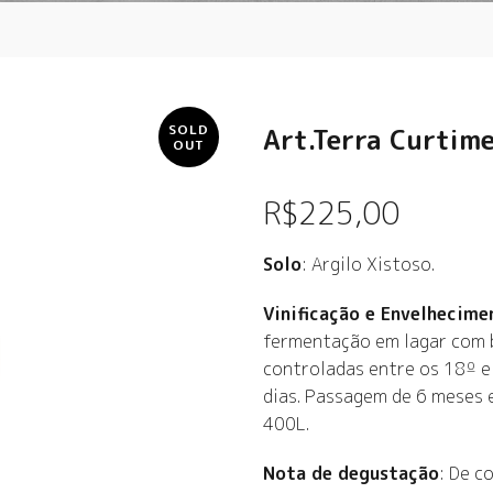
SOLD
Art.Terra Curtim
OUT
R$
225,00
Solo
: Argilo Xistoso.
Vinificação e Envelhecime
fermentação em lagar com b
controladas entre os 18º e
dias. Passagem de 6 meses 
400L.
Nota de degustação
: De c