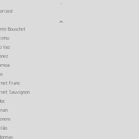
orized
nte Bouschet
rinho
o Vaz
onez
arnoa
to
rnet Franc
rnet Sauvignon
doc
gnan
enere
elão
donnay