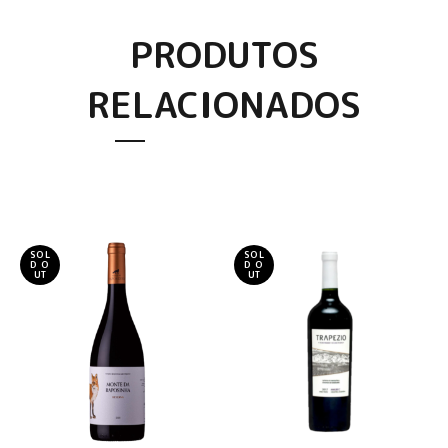
PRODUTOS
RELACIONADOS
SOL
SOL
D O
D O
UT
UT