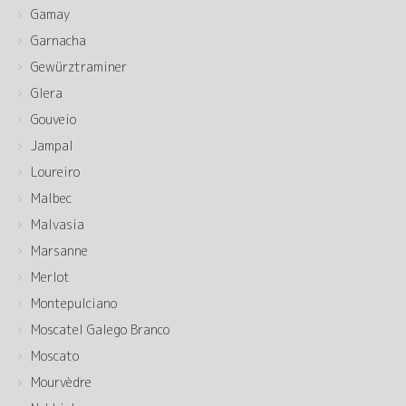
Gamay
Garnacha
Gewürztraminer
Glera
Gouveio
Jampal
Loureiro
Malbec
Malvasia
Marsanne
Merlot
Montepulciano
Moscatel Galego Branco
Moscato
Mourvèdre