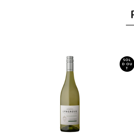
SOL
D OU
T