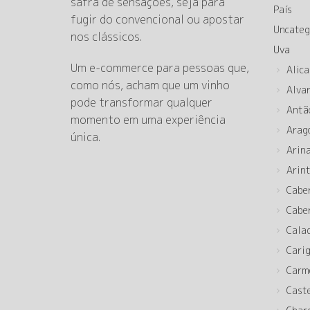
safra de sensações, seja para
País
fugir do convencional ou apostar
Uncateg
nos clássicos.
Uva
Um e-commerce para pessoas que,
Alica
como nós, acham que um vinho
Alva
pode transformar qualquer
Antã
momento em uma experiência
Arag
única.
Arin
Arin
Cabe
Cabe
Cala
Cari
Carm
Cast