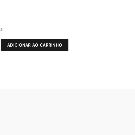
a.
hue Chardonnay 2024 quantidade
ADICIONAR AO CARRINHO