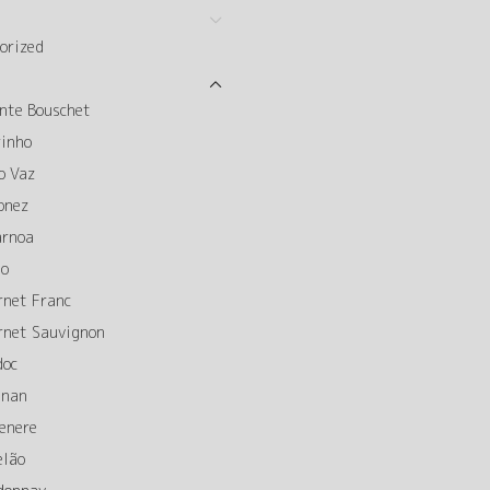
orized
nte Bouschet
rinho
o Vaz
onez
arnoa
to
rnet Franc
rnet Sauvignon
doc
gnan
enere
elão