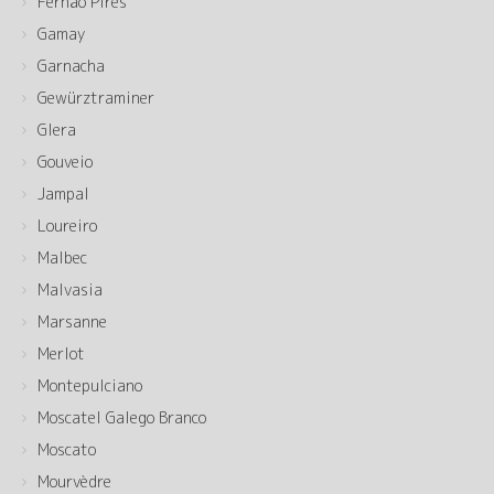
Fernão Pires
Gamay
Garnacha
Gewürztraminer
Glera
Gouveio
Jampal
Loureiro
Malbec
Malvasia
Marsanne
Merlot
Montepulciano
Moscatel Galego Branco
Moscato
Mourvèdre